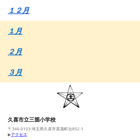
１
２
月
１月
２
月
３
月
久喜市立三箇小学校
〒346-0103 埼玉県久喜市菖蒲町台852-1
▶︎
アクセス