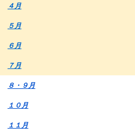
４月
５月
６月
７月
８・９月
１０
月
１
１
月